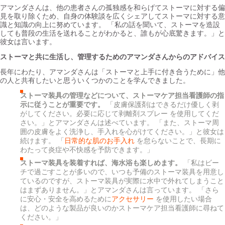
アマンダさんは、他の患者さんの孤独感を和らげてストーマに対する偏
見を取り除くため、自身の体験談を広くシェアしてストーマに対する意
識と知識の向上に努めています。 「私の話を聞いて、ストーマを造設
しても普段の生活を送れることがわかると、誰もが心底驚きます。」と
彼女は言います。
ストーマと共に生活し、管理するためのアマンダさんからのアドバイス
長年にわたり、アマンダさんは「ストーマと上手に付き合うために」他
の人と共有したいと思ういくつかのことを学んできました。
ストーマ装具の管理などについて、ストーマケア担当看護師の指
示に従うことが重要です。
「皮膚保護剤はできるだけ優しく剥
がしてください。必要に応じて剥離剤スプレー を使用してくだ
さい。」とアマンダさんは述べています。 「また、ストーマ周
囲の皮膚をよく洗浄し、手入れを心がけてください。」と彼女は
続けます。 「
日常的な肌のお手入れ
を怠らないことで、長期に
わたって炎症や不快感を予防できます。」
ストーマ装具を装着すれば、海水浴も楽しめます。
「私はビー
チで過ごすことが多いので、いつも予備のストーマ装具を用意し
ているのですが、ストーマ装具が実際に水中で外れてしまうこと
はまずありません。」とアマンダさんは言っています。 「さら
に安心・安全を高めるために
アクセサリー
を使用したい場合
は、どのような製品が良いのかストーマケア担当看護師に尋ねて
ください。」