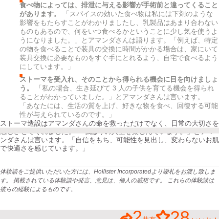
食べ物によっては、排泄に与える影響が手術前と違ってくること
があります。
「スパイスの効いた食べ物は私には下剤のような
影響をもたらすことがわかりましたし、乳製品はあまり合わない
ものもあるので、何をいつ食べるかということに少し気を使うよ
うになりました。」とアマンダさんは語ります。「例えば、特定
の物を食べることで装具の交換に時間がかかる場合は、家にいて
装具交換に必要なものをすぐ手にとれるよう、自宅で食べるよう
にしています。」
ストーマを受入れ、そのことから得られる機会に目を向けましょ
う。
「私の場合、生き延びて 3 人の子供を育てる機会を得られ
ることがわかっていました。」とアマンダさんは言います。
「あなたには、生活の質を上げ、好きな物を食べ、回復する可能
性が与えられているのです。」
ストーマ造設はアマンダさんの命を救っただけでなく、日常の大切さを
感じさせてくれました。 「私は今の人生を楽しんでいます。」とアマ
ンダさんは言います。「自信をもち、可能性を見出し、変わらないお肌
で快適さを感じています。」
体験談をご提供いただいた方には、Hollister Incorporatedより謝礼をお渡し致しま
す。 掲載されている体験談や発言、意見は、個人の感想です。 これらの体験談は
彼らの経験によるものです。
2
28