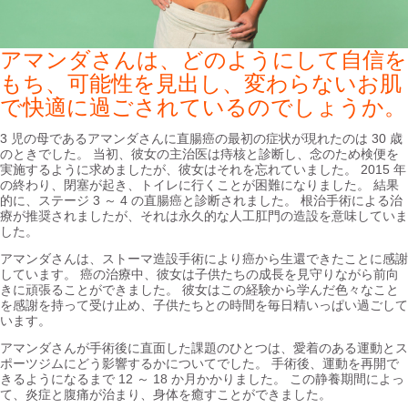
アマンダさんは、どのようにして自信を
もち、可能性を見出し、変わらないお肌
で快適に過ごされているのでしょうか。
3 児の母であるアマンダさんに直腸癌の最初の症状が現れたのは 30 歳
のときでした。 当初、彼女の主治医は痔核と診断し、念のため検便を
実施するように求めましたが、彼女はそれを忘れていました。 2015 年
の終わり、閉塞が起き、トイレに行くことが困難になりました。 結果
的に、ステージ 3 ～ 4 の直腸癌と診断されました。 根治手術による治
療が推奨されましたが、それは永久的な人工肛門の造設を意味していま
した。
アマンダさんは、ストーマ造設手術により癌から生還できたことに感謝
しています。 癌の治療中、彼女は子供たちの成長を見守りながら前向
きに頑張ることができました。 彼女はこの経験から学んだ色々なこと
を感謝を持って受け止め、子供たちとの時間を毎日精いっぱい過ごして
います。
アマンダさんが手術後に直面した課題のひとつは、愛着のある運動とス
ポーツジムにどう影響するかについてでした。 手術後、運動を再開で
きるようになるまで 12 ～ 18 か月かかりました。 この静養期間によっ
て、炎症と腹痛が治まり、身体を癒すことができました。