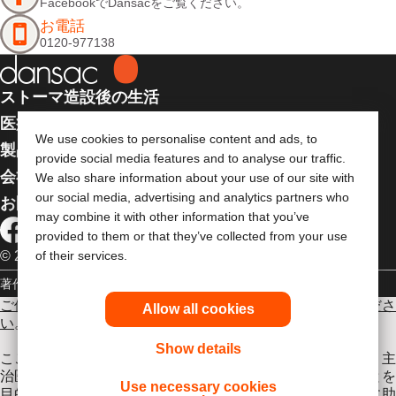
FacebookでDansacをご覧ください。
お電話
0120-977138
ストーマ造設後の生活
医療従事者向け情報
We use cookies to personalise content and ads, to
製品
provide social media features and to analyse our traffic.
会社案内
We also share information about your use of our site with
our social media, advertising and analytics partners who
お問い合わせ
may combine it with other information that you’ve
provided to them or that they’ve collected from your use
© 2026 Dansac A/S. 全著作権所有
of their services.
著作権
個人情報保護方針
ご使用に際しては使用説明書をよく読み、正しくお使いくださ
Allow all cookies
い
。
Show details
ここに記載されている情報は医療上のアドバイスではなく、主
治医やその他の医療従事者のアドバイスの代わりとなることを
Use necessary cookies
目的としたものではありません。この情報を医療的緊急時に助