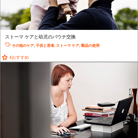
ストーマ ケアと幼児のパウチ交換
その他のケア
,
子供と若者
,
ストーマ ケア
,
製品の使用
4
おすすめ