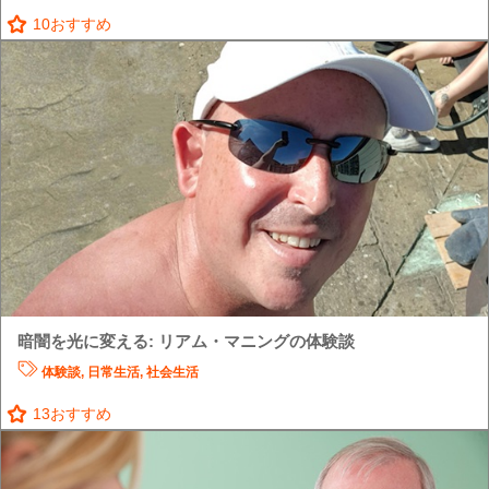
10
おすすめ
暗闇を光に変える: リアム・マニングの体験談
体験談
,
日常生活
,
社会生活
13
おすすめ