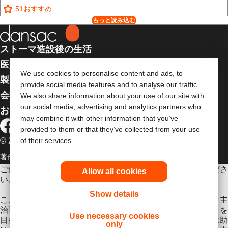
51
おすすめ
もっと読み込む
ストーマ造設後の生活
医療従事者向け情報
We use cookies to personalise content and ads, to
製品
provide social media features and to analyse our traffic.
会社案内
We also share information about your use of our site with
our social media, advertising and analytics partners who
お問い合わせ
may combine it with other information that you’ve
provided to them or that they’ve collected from your use
© 2026 Dansac A/S. 全著作権所有
of their services.
著作権
個人情報保護方針
ご使用に際しては使用説明書をよく読み、正しくお使いくださ
Allow all cookies
い
。
Show details
ここに記載されている情報は医療上のアドバイスではなく、主
治医やその他の医療従事者のアドバイスの代わりとなることを
Use necessary cookies
目的としたものではありません。この情報を医療的緊急時に助
only