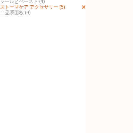
シールとペースト (4)
ストーマケア アクセサリー (5)
二品系面板 (9)
ダンサック消臭液
ノドールS
排泄物から生じる臭いを中
消臭液。
クランプ