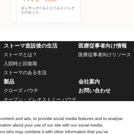
プのス
ダンサックベルトとベルトパック
とのセット。
ストーマ造設後の生活
医療従事者向け情報
ストーマとは？
医療従事者向けリソース
入院時と回復期
ストーマのある生活
製品
会社案内
お問い合わせ
クローズ パウチ
オープン・イレオストミー パウチ
ウロストミー パウチ
二品系面板
content and ads, to provide social media features and to analyse
rmation about your use of our site with our social media,
アクセサリー
ners who may combine it with other information that you’ve