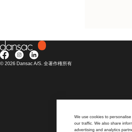
閉鎖具のないドレインタイ
トーマ袋用クランプ。
© 2026 Dansac A/S. 全著作権所有
We use cookies to personalise 
our traffic. We also share info
advertising and analytics part