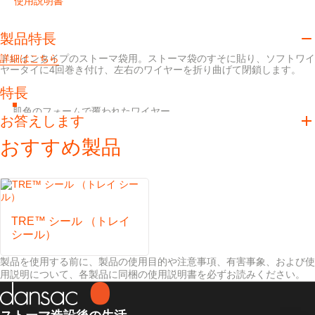
使用説明書
製品特長
ドレインタイプのストーマ袋用。ストーマ袋のすそに貼り、ソフトワイ
詳細はこちら
ヤータイに4回巻き付け、左右のワイヤーを折り曲げて閉鎖します。
特長
肌色のフォームで覆われたワイヤー
お答えします
やわらかい閉鎖用具
おすすめ製品
TRE™ シール （トレイ
シール）
製品を使用する前に、製品の使用目的や注意事項、有害事象、および使
用説明について、各製品に同梱の使用説明書を必ずお読みください。