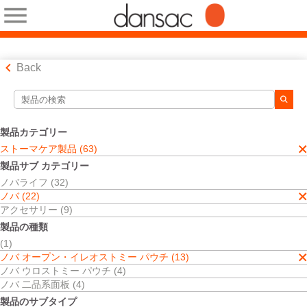
Back
検索ツール
検索結果
製品カテゴリー
ストーマケア製品
ストーマケア製品 (63)
ノバ
製品サブ カテゴリー
ノバ オープン・イレオストミー パウチ
ノバライフ (32)
二品系装具
ノバ (22)
検索結果
3
件
アクセサリー (9)
並べ替え:
製品の種類
(1)
ノバ オープン・イレオストミー パウチ (13)
ノバ ウロストミー パウチ (4)
ノバ 二品系面板 (4)
製品のサブタイプ