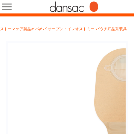
ストーマケア製品
ノバ
ノバ オープン・イレオストミー パウチ
二品系装具