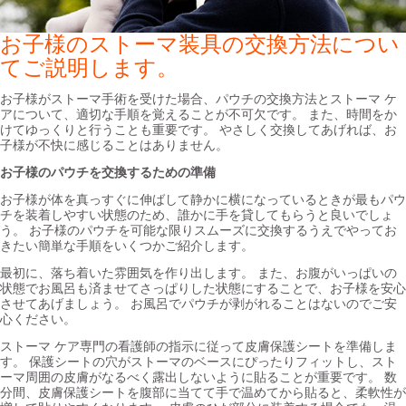
お子様のストーマ装具の交換方法につい
てご説明します。
お子様がストーマ手術を受けた場合、パウチの交換方法とストーマ ケ
アについて、適切な手順を覚えることが不可欠です。 また、時間をか
けてゆっくりと行うことも重要です。 やさしく交換してあげれば、お
子様が不快に感じることはありません。
お子様のパウチを交換するための準備
お子様が体を真っすぐに伸ばして静かに横になっているときが最もパウ
チを装着しやすい状態のため、誰かに手を貸してもらうと良いでしょ
う。 お子様のパウチを可能な限りスムーズに交換するうえでやってお
きたい簡単な手順をいくつかご紹介します。
最初に、落ち着いた雰囲気を作り出します。 また、お腹がいっぱいの
状態でお風呂も済ませてさっぱりした状態にすることで、お子様を安心
させてあげましょう。 お風呂でパウチが剥がれることはないのでご安
心ください。
ストーマ ケア専門の看護師の指示に従って皮膚保護シートを準備しま
す。 保護シートの穴がストーマのベースにぴったりフィットし、スト
ーマ周囲の皮膚がなるべく露出しないように貼ることが重要です。 数
分間、皮膚保護シートを腹部に当てて手で温めてから貼ると、柔軟性が