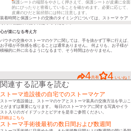
保護シートの端部をやさしく押さえて、保護シートが皮膚に全面
的にぴったりと密着していることを確かめます。必要に応じて、
皮膚のひだと鼠径部には特に注意します。
装着時間と保護シートの交換のタイミングについては、ストーマ ケア
専門の看護師の指示に従ってください。
心が楽になる考え方
パウチの交換やストーマのケアに関しては、手を抜かず丁寧に行えば、
お子様が不快感を感じることは通常ありません。 何よりも、お子様が
積極的に外に出るようになるまで、そう時間はかかりません。
4
4
共有
いいね！
関連する記事を読む
ストーマ造設後の自宅でのストーマケア
ストーマ造設後は、ストーマのケアとストーマ装具の交換方法を学ぶこ
とがまずは重要になります。 毎日のストーマケアに関する写真やイラ
スト入りのガイドブックとビデオを是非ご参照ください。
詳細はこちら
ストーマ手術後最初の数日間および数週間
ストーマ手術後に目覚めた後、また術後数日間および数週間の間に予期