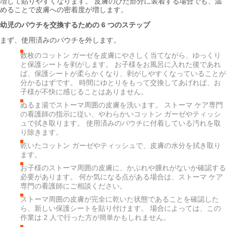
増して貼りやすくなります。 皮膚のひだ部分に装着する場合でも、温
めることで皮膚への密着度が増します。
幼児のパウチを交換するための 6 つのステップ
まず、使用済みのパウチを外します。
数枚のコットン ガーゼを皮膚にやさしく当てながら、ゆっくり
と保護シートを剥がします。 お子様をお風呂に入れた後であれ
ば、保護シートが柔らかくなり、剥がしやすくなっていることが
分かるはずです。 時間にゆとりをもって交換してあげれば、お
子様が不快に感じることはありません。
ぬるま湯でストーマ周囲の皮膚を洗います。 ストーマ ケア専門
の看護師の指示に従い、やわらかいコットン ガーゼやティッシ
ュで拭き取ります。 使用済みのパウチに付着している汚れを取
り除きます。
乾いたコットン ガーゼやティッシュで、皮膚の水分を拭き取り
ます。
お子様のストーマ周囲の皮膚に、かぶれや腫れがないか確認する
必要があります。 何か気になる点がある場合は、ストーマ ケア
専門の看護師にご相談ください。
ストーマ周囲の皮膚が完全に乾いた状態であることを確認した
ら、新しい保護シートを貼り付けます。 場合によっては、この
作業は 2 人で行った方が簡単かもしれません。