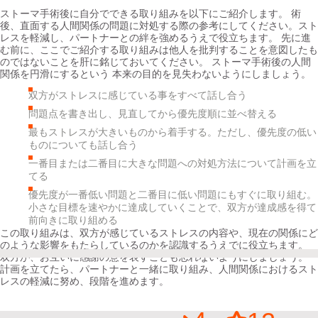
ストーマ手術後に自分でできる取り組みを以下にご紹介します。 術
後、直面する人間関係の問題に対処する際の参考にしてください。スト
レスを軽減し、パートナーとの絆を強めるうえで役立ちます。 先に進
む前に、ここでご紹介する取り組みは他人を批判することを意図したも
のではないことを肝に銘じておいてください。 ストーマ手術後の人間
関係を円滑にするという 本来の目的を見失わないようにしましょう。
双方がストレスに感じている事をすべて話し合う
問題点を書き出し、見直してから優先度順に並べ替える
最もストレスが大きいものから着手する。ただし、優先度の低い
ものについても話し合う
一番目または二番目に大きな問題への対処方法について計画を立
てる
優先度が一番低い問題と二番目に低い問題にもすぐに取り組む。
小さな目標を速やかに達成していくことで、双方が達成感を得て
前向きに取り組める
この取り組みは、双方が感じているストレスの内容や、現在の関係にど
のような影響をもたらしているのかを認識するうえでに役立ちます。
双方が、お互いに感謝の意を表すことも忘れないようにしましょう。
計画を立てたら、パートナーと一緒に取り組み、人間関係におけるスト
レスの軽減に努め、段階を進めます。