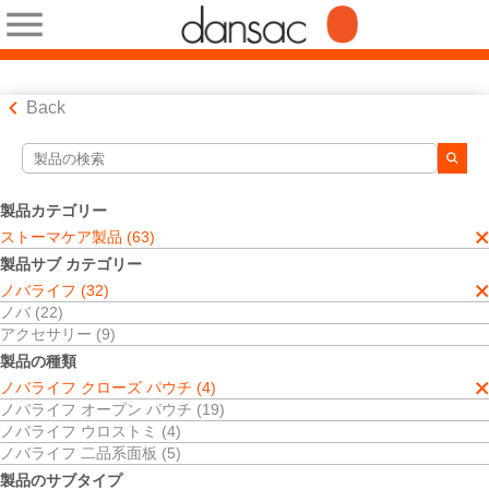
Back
検索ツール
検索結果
製品カテゴリー
ストーマケア製品
ストーマケア製品 (63)
ノバライフ
製品サブ カテゴリー
ノバライフ クローズ パウチ
ノバライフ (32)
クローズ（閉鎖型ストーマ袋）
ノバ (22)
検索結果
4
件
アクセサリー (9)
並べ替え:
製品の種類
ノバライフ クローズ パウチ (4)
ノバライフ オープン パウチ (19)
ノバライフ ウロストミ (4)
ノバライフ 二品系面板 (5)
製品のサブタイプ