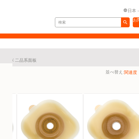
日本 
お
ノバ 二品系面板
並べ替え: