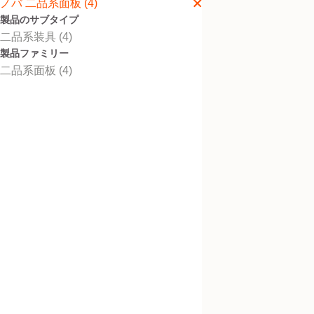
ノバ 二品系面板 (4)
製品のサブタイプ
二品系装具 (4)
製品ファミリー
ノバ２ コンベックス
二品系面板 (4)
ング
硬い凸面型の面板。
ノバ２ リング
ひし形の平面型二品系面板