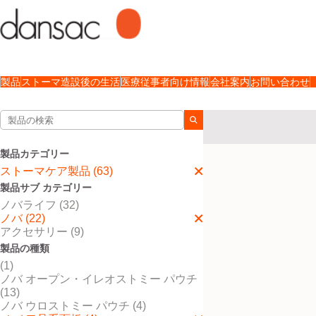
製品
ストーマ造設後の生活
医療従事者向け情報
会社案内
お問い合わせ
検索結果
ストーマケア製品
ノバ
製品カテゴリー
検索結果
4
件
ストーマケア製品 (63)
製品サブ カテゴリー
ノバライフ (32)
ノバ (22)
アクセサリー (9)
製品の種類
(1)
ノバ オープン・イレオストミー パウチ
(13)
ノバ ウロストミー パウチ (4)