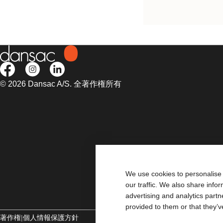
© 2026 Dansac A/S. 全著作権所有
We use cookies to personalise 
our traffic. We also share info
advertising and analytics part
provided to them or that they’v
著作権
個人情報保護方針