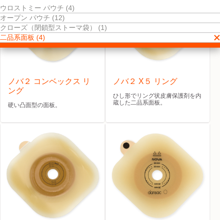
ウロストミー パウチ (4)
オープン パウチ (12)
クローズ（閉鎖型ストーマ袋） (1)
二品系面板 (4)
ノバ２ コンベックス リ
ノバ２ X５ リング
ング
ひし形でリング状皮膚保護剤を内
蔵した二品系面板。
硬い凸面型の面板。