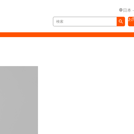
日本 
お