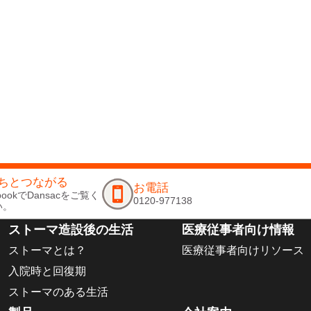
ちとつながる
お電話
ebookでDansacをご覧く
0120-977138
い。
ストーマ造設後の生活
医療従事者向け情報
ストーマとは？
医療従事者向けリソース
入院時と回復期
ストーマのある生活