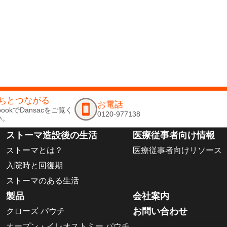
ちとつながる
お電話
ebookでDansacをご覧く
0120-977138
い。
ストーマ造設後の生活
医療従事者向け情報
ストーマとは？
医療従事者向けリソース
入院時と回復期
ストーマのある生活
製品
会社案内
お問い合わせ
クローズ パウチ
オープン・イレオストミー パウチ