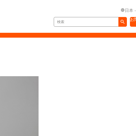
日本 
お