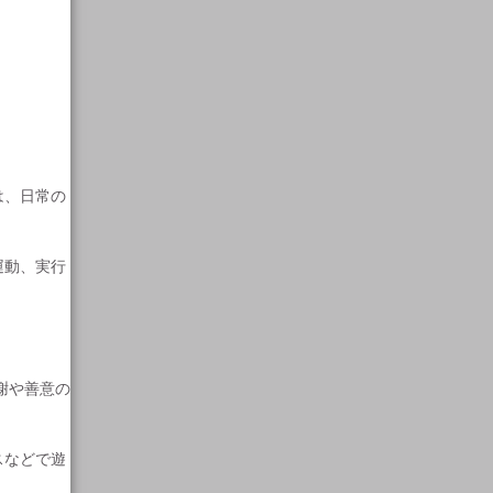
は、日常の
運動、実行
謝や善意の
スなどで遊