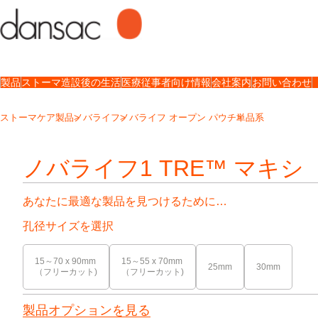
製品
ストーマ造設後の生活
医療従事者向け情報
会社案内
お問い合わせ
ストーマケア製品
ノバライフ
ノバライフ オープン パウチ
単品系
ノバライフ1 TRE™ マキシ
あなたに最適な製品を見つけるために…
孔径サイズを選択
15～70 x 90mm
15～55 x 70mm
25mm
30mm
（フリーカット)
（フリーカット)
製品オプションを見る