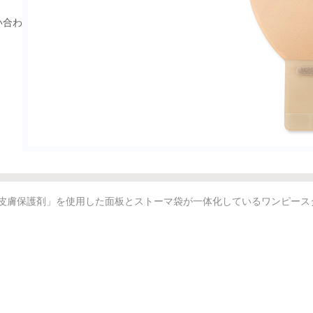
い合わ
TRE皮膚保護剤」を使用した面板とストーマ袋が一体化しているワンピー
付き
機能付きノバライフフィルター