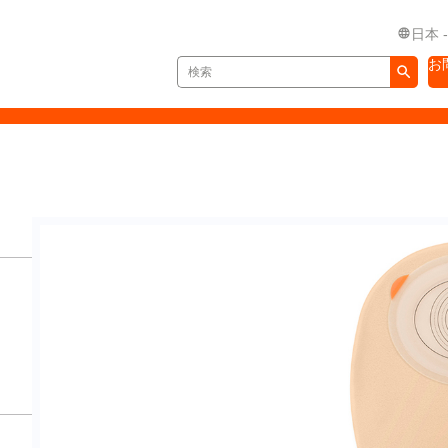
日本 
お