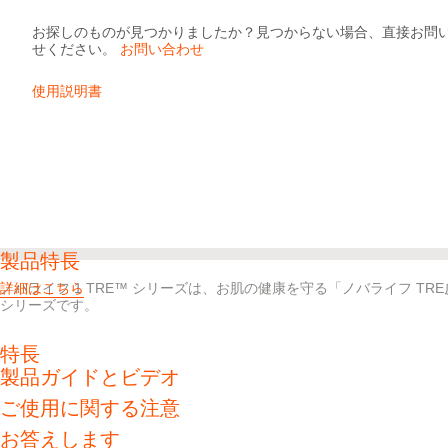
お探しのものが見つかりましたか？見つからない場合、直接お問
せください。
お問い合わせ
使用説明書
製品特長
ノバライフ 1 TRE™ シリーズは、お肌の健康を守る「ノバライフ 
詳細はこちら
シリーズです。
特長
製品ガイドとビデオ
肌色タイプは、ストーマの状態を簡単に確認できる 「あんしん窓」
ガス抜き性能に優れ、ストーマ袋のバルーニングを軽減させる消臭
ご使用に関する注意
やわらかく、水にぬれてもさらっとした不織布を使用
お答えします
排出口を閉鎖すると自然と隠れ、目立ちにくいデザイン