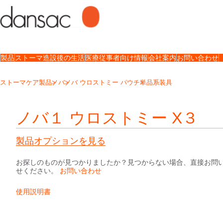
製品
ストーマ造設後の生活
医療従事者向け情報
会社案内
お問い合わせ
ストーマケア製品
ノバ
ノバ ウロストミー パウチ
単品系装具
ノバ１ ウロストミー X３
製品オプションを見る
お探しのものが見つかりましたか？見つからない場合、直接お問
せください。
お問い合わせ
使用説明書