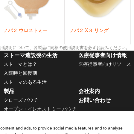
ノバ２ ウロストミー
ノバ２ X３ リング
用説明について、各製品に同梱の使用説明書を必ずお読みください。
ストーマ造設後の生活
医療従事者向け情報
ストーマとは？
医療従事者向けリソース
入院時と回復期
ストーマのある生活
製品
会社案内
お問い合わせ
クローズ パウチ
オープン・イレオストミー パウチ
ウロストミー パウチ
二品系面板
content and ads, to provide social media features and to analyse