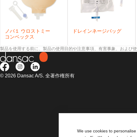
ノバ１ ウロストミー
ドレインネージバッグ
コンベックス
製品を使用する前に、製品の使用目的や注意事項、有害事象、および使
© 2026 Dansac A/S. 全著作権所有
We use cookies to personalise 